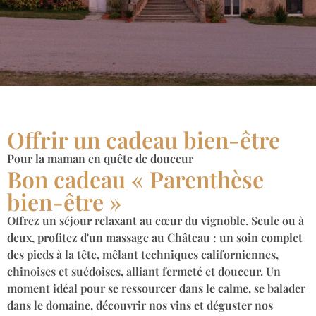
Offrir un cadeau bien-être
Pour la maman en quête de douceur
Bon cadeau « Parenthèse
bien-être »
Offrez un séjour relaxant au cœur du vignoble. Seule ou à
deux, profitez d'un massage au Château : un soin complet
des pieds à la tête, mêlant techniques californiennes,
chinoises et suédoises, alliant fermeté et douceur. Un
moment idéal pour se ressourcer dans le calme, se balader
dans le domaine, découvrir nos vins et déguster nos