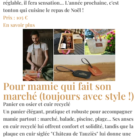
réglable, il fera sensation… L'année prochaine, c'est
tonton qui cuisine le repas de Noël !
Prix : 105 €
En savoir plus
Pour mamie qui fait son
marché (toujours avec style !)
Panier en osier et cuir recyclé
Un panier élégant, pratique et robuste pour accompagner
mamie partout : marché, balade, piscine, plage… Ses anses
en cuir recyclé lui offrent confort et solidité, tandis que la
plaque en cuir siglée "Château de Tauziès" lui donne une