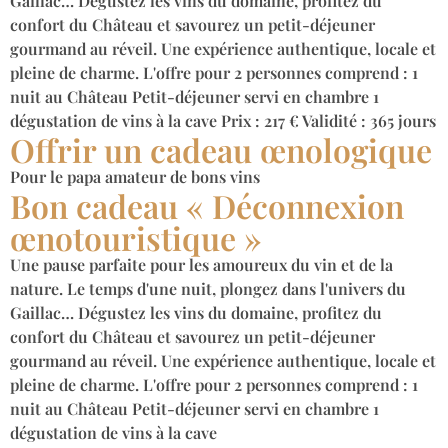
Gaillac… Dégustez les vins du domaine, profitez du
confort du Château et savourez un petit-déjeuner
gourmand au réveil. Une expérience authentique, locale et
pleine de charme. L'offre pour 2 personnes comprend : 1
nuit au Château Petit-déjeuner servi en chambre 1
dégustation de vins à la cave Prix : 217 € Validité : 365 jours
Offrir un cadeau œnologique
Pour le papa amateur de bons vins
Bon cadeau « Déconnexion
œnotouristique »
Une pause parfaite pour les amoureux du vin et de la
nature. Le temps d'une nuit, plongez dans l'univers du
Gaillac… Dégustez les vins du domaine, profitez du
confort du Château et savourez un petit-déjeuner
gourmand au réveil. Une expérience authentique, locale et
pleine de charme. L'offre pour 2 personnes comprend : 1
nuit au Château Petit-déjeuner servi en chambre 1
dégustation de vins à la cave