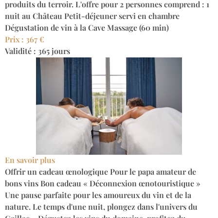
produits du terroir. L'offre pour 2 personnes comprend : 1
nuit au Château Petit-déjeuner servi en chambre
Dégustation de vin à la Cave Massage (60 min)
Prix : 367 €
Validité : 365 jours
En savoir plus
Offrir un cadeau œnologique Pour le papa amateur de
bons vins Bon cadeau « Déconnexion œnotouristique »
Une pause parfaite pour les amoureux du vin et de la
nature. Le temps d'une nuit, plongez dans l'univers du